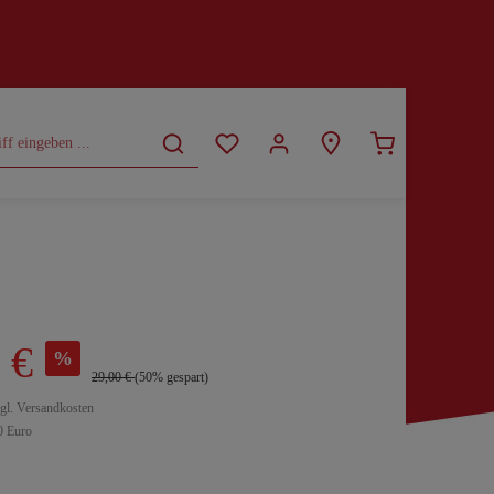
CURVY
SALE
 €
%
29,00 €
(50% gespart)
zgl. Versandkosten
0 Euro