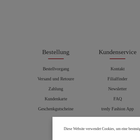
Bestellung
Kundenservice
Bestellvorgang
Kontakt
Versand und Retoure
Filialfinder
Zahlung
Newsletter
Kundenkarte
FAQ
Geschenkgutscheine
tredy Fashion App
Größentabelle
Diese Website verwendet Cookies, um eine bestmög
Hosenberater
OUTLET