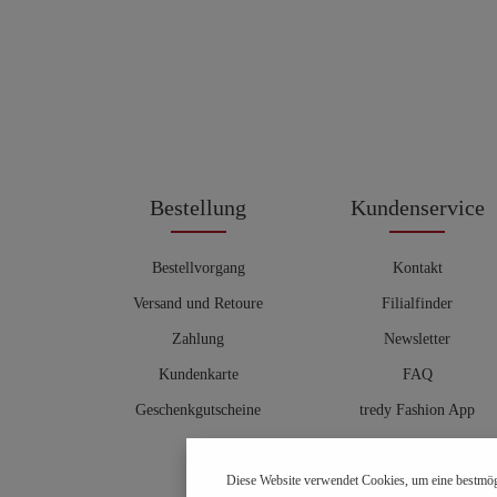
Bestellung
Kundenservice
Bestellvorgang
Kontakt
Versand und Retoure
Filialfinder
Zahlung
Newsletter
Kundenkarte
FAQ
Geschenkgutscheine
tredy Fashion App
Größentabelle
Diese Website verwendet Cookies, um eine bestmög
Hosenberater