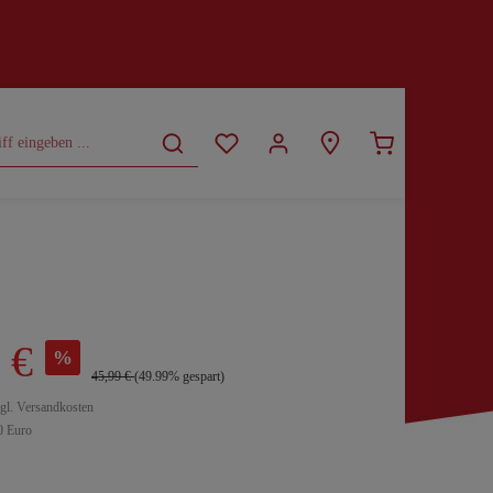
CURVY
SALE
 €
%
45,99 €
(49.99% gespart)
zgl. Versandkosten
0 Euro