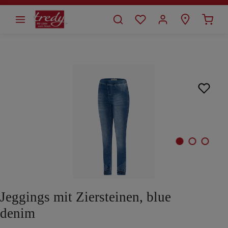
alt springen
Bildergalerie überspringen
Jeggings mit Ziersteinen, blue
denim