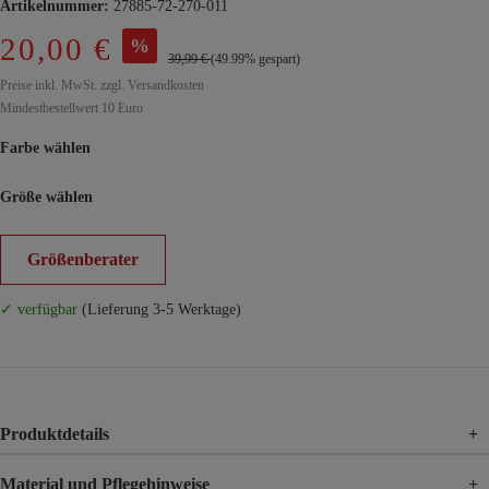
Artikelnummer:
27885-72-270-011
20,00 €
%
39,99 €
(49.99% gespart)
Preise inkl. MwSt. zzgl. Versandkosten
Mindestbestellwert 10 Euro
Farbe wählen
Größe wählen
Größenberater
✓ verfügbar
(Lieferung 3-5 Werktage)
Produktdetails
+
Material und Pflegehinweise
+