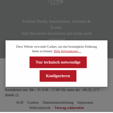
Fashion-Trends, Inspirationen, Aktionen &
Events.
Jetzt Newsletter abonnieren und nichts mehr
verpassen!
Diese Website verwendet Cookies, um eine bestmögliche Erfahrung
bieten zu können.
Mehr Informationen ...
Nur technisch notwendige
Konfigurieren
Kontaktiere uns: Mo - Fr 9:00 - 17:00 Uhr unter der
+49 (0) 2157 -
89498-22
AGB
Cookies
Datenschutzerklärung
Impressum
Widerrufsrecht
Vertrag widerrufen