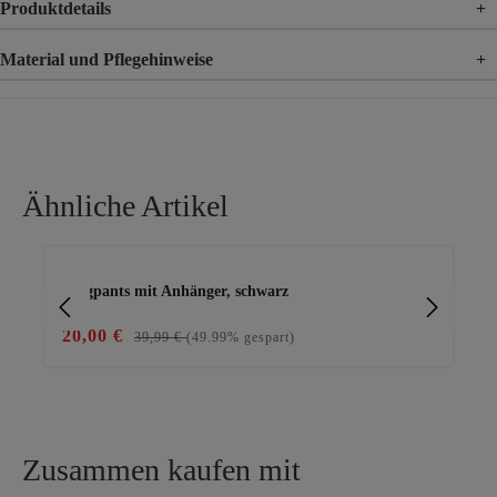
Produktdetails
+
Material und Pflegehinweise
+
Material
77% Viskose, 20% Nylon, 3% Elasthan
Ähnliche Artikel
Produktgalerie überspringen
Joggpants mit Anhänger, schwarz
Ca
20,00 €
59
39,99 €
(49.99% gespart)
Zusammen kaufen mit