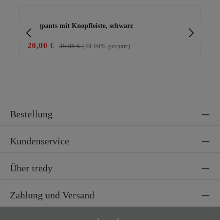
Produktgalerie überspringen
Joggpants mit Knopfleiste, schwarz
Bas
20,00 €
15
39,99 €
(49.99% gespart)
Bestellung
Kundenservice
Über tredy
Zahlung und Versand