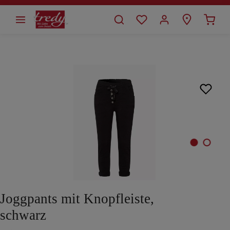
alt springen
Bildergalerie überspringen
Joggpants mit Knopfleiste,
schwarz