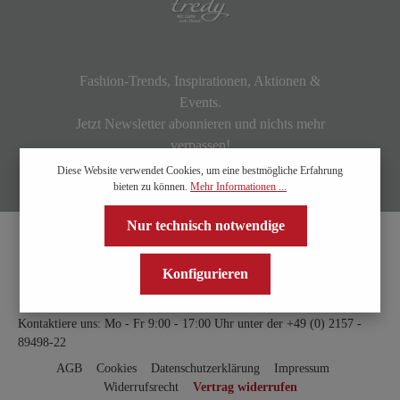
Fashion-Trends, Inspirationen, Aktionen &
Events.
Jetzt Newsletter abonnieren und nichts mehr
verpassen!
Diese Website verwendet Cookies, um eine bestmögliche Erfahrung
bieten zu können.
Mehr Informationen ...
Nur technisch notwendige
Konfigurieren
Kontaktiere uns: Mo - Fr 9:00 - 17:00 Uhr unter der
+49 (0) 2157 -
89498-22
AGB
Cookies
Datenschutzerklärung
Impressum
Widerrufsrecht
Vertrag widerrufen