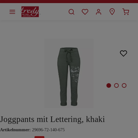
alt springen
Bildergalerie überspringen
Joggpants mit Lettering, khaki
Artikelnummer:
29696-72-140-675