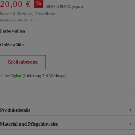
20,00 €
%
39,99 €
(49.99% gespart)
Preise inkl. MwSt. zzgl. Versandkosten
Mindestbestellwert 10 Euro
Farbe wählen
Größe wählen
Größenberater
✓ verfügbar
(Lieferung 3-5 Werktage)
Produktdetails
+
Material und Pflegehinweise
+
Material
65% Viskose, 30% Nylon, 5% Elasthan