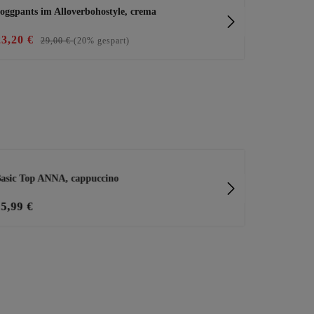
oggpants im Alloverbohostyle, crema
Joggpants im
23,20 €
39,99 €
29,00 €
(20% gespart)
asic Top ANNA, cappuccino
leichte Hemd
15,99 €
45,99 €