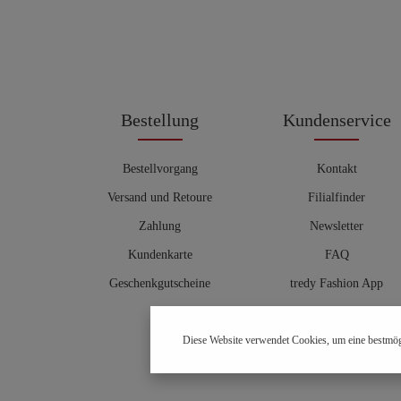
Bestellung
Kundenservice
Bestellvorgang
Kontakt
Versand und Retoure
Filialfinder
Zahlung
Newsletter
Kundenkarte
FAQ
Geschenkgutscheine
tredy Fashion App
Größentabelle
Diese Website verwendet Cookies, um eine bestmög
Hosenberater
OUTLET