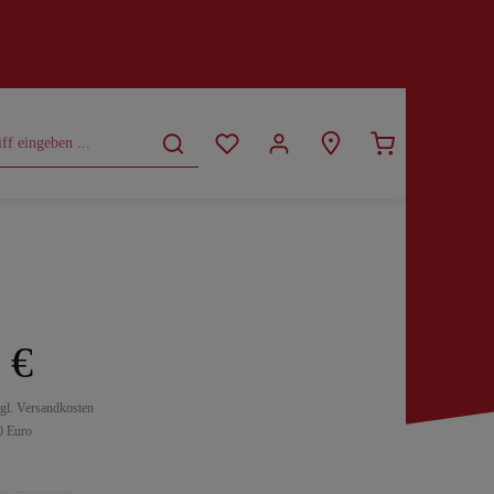
CURVY
SALE
 €
zgl. Versandkosten
0 Euro