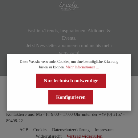
Fashion-Trends, Inspirationen, Aktionen &
Events.
Jetzt Newsletter abonnieren und nichts mehr
verpassen!
Diese Website verwendet Cookies, um eine bestmögliche Erfahrung
bieten zu können.
Mehr Informationen ...
Nur technisch notwendige
Konfigurieren
Kontaktiere uns: Mo - Fr 9:00 - 17:00 Uhr unter der
+49 (0) 2157 -
89498-22
AGB
Cookies
Datenschutzerklärung
Impressum
Widerrufsrecht
Vertrag widerrufen