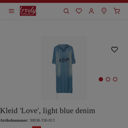
alt springen
Bildergalerie überspringen
Kleid 'Love', light blue denim
Artikelnummer:
30038-330-013