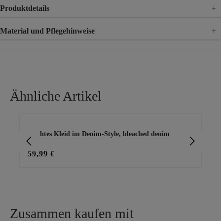
Produktdetails
+
Material und Pflegehinweise
+
Material
100% Lyocell
Ähnliche Artikel
Produktgalerie überspringen
Leichtes Kleid im Denim-Style, bleached denim
luf
59,99 €
49
Zusammen kaufen mit