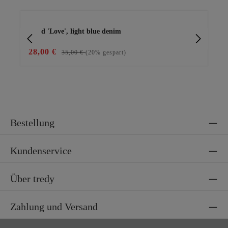
Produktgalerie überspringen
Kleid 'Love', light blue denim
Ba
28,00 €
15
35,00 €
(20% gespart)
Bestellung
Kundenservice
Über tredy
Zahlung und Versand