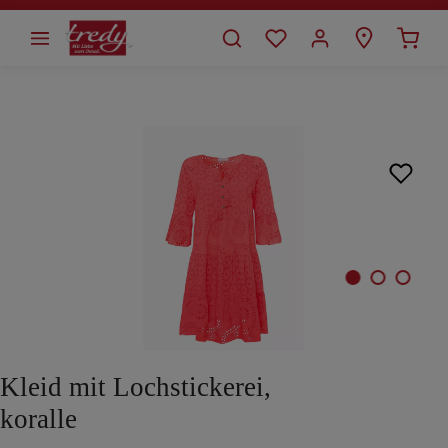
alt springen
Bildergalerie überspringen
Kleid mit Lochstickerei,
koralle