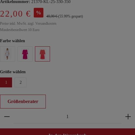
Artikelnummer:
21370-KL-25-330-350
22,00 €
%
49,99 €
(55.99% gespart)
Preise inkl. MwSt. zzgl. Versandkosten
Mindestbestellwert 10 Euro
Farbe wählen
Größe wählen
1
2
Größenberater
Produkt Anzahl: Gib den gewünschten Wert ein ode