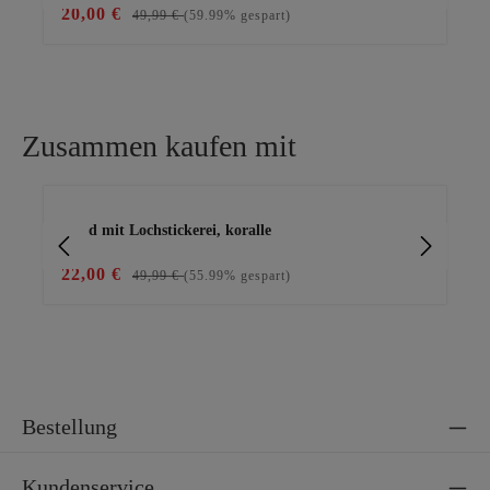
20,00 €
59
49,99 €
(59.99% gespart)
Zusammen kaufen mit
Produktgalerie überspringen
Kleid mit Lochstickerei, koralle
Ba
22,00 €
15
49,99 €
(55.99% gespart)
Bestellung
Kundenservice