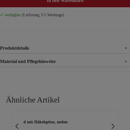
In den Warenkorb
✓ verfügbar
(Lieferung 3-5 Werktage)
Produktdetails
+
Material und Pflegehinweise
+
Material
100% Baumwolle
Ähnliche Artikel
Produktgalerie überspringen
Kleid mit Häkelspitze, melon
Edl