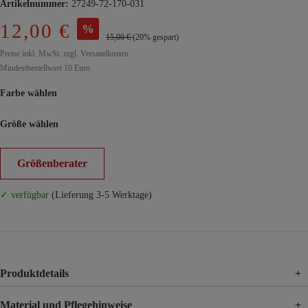
Artikelnummer:
27249-72-170-031
12,00 €
%
15,00 €
(20% gespart)
Preise inkl. MwSt. zzgl. Versandkosten
Mindestbestellwert 10 Euro
Farbe wählen
Größe wählen
Größenberater
✓ verfügbar
(Lieferung 3-5 Werktage)
Produktdetails
+
Material und Pflegehinweise
+