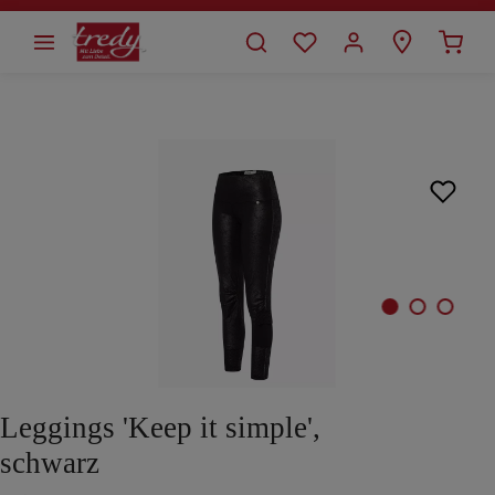
alt springen
Bildergalerie überspringen
Leggings 'Keep it simple',
schwarz