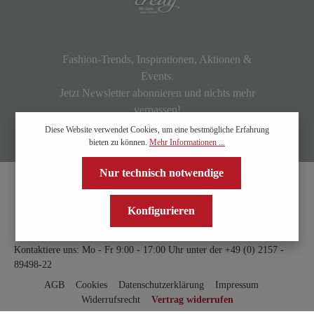
Fashion-Trends, Inspirationen, Aktionen &
Events.
Jetzt Newsletter abonnieren und nichts mehr
verpassen!
Diese Website verwendet Cookies, um eine bestmögliche Erfahrung
bieten zu können.
Mehr Informationen ...
Nur technisch notwendige
Konfigurieren
Kontaktiere uns: Mo - Fr 9:00 - 17:00 Uhr unter der
+49 (0) 2157 -
89498-22
AGB
Cookies
Datenschutzerklärung
Impressum
Widerrufsrecht
Vertrag widerrufen