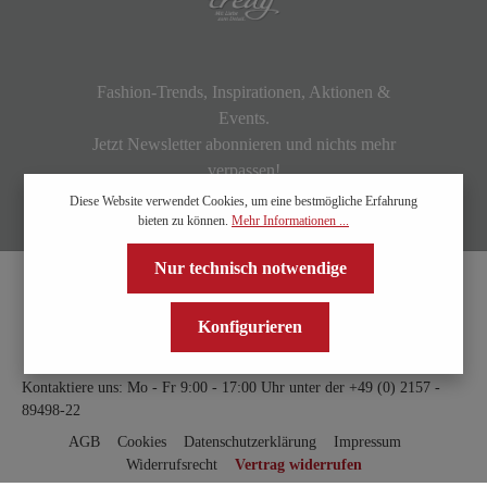
Fashion-Trends, Inspirationen, Aktionen &
Events.
Jetzt Newsletter abonnieren und nichts mehr
verpassen!
Diese Website verwendet Cookies, um eine bestmögliche Erfahrung
bieten zu können.
Mehr Informationen ...
Nur technisch notwendige
Konfigurieren
Kontaktiere uns: Mo - Fr 9:00 - 17:00 Uhr unter der
+49 (0) 2157 -
89498-22
AGB
Cookies
Datenschutzerklärung
Impressum
Widerrufsrecht
Vertrag widerrufen