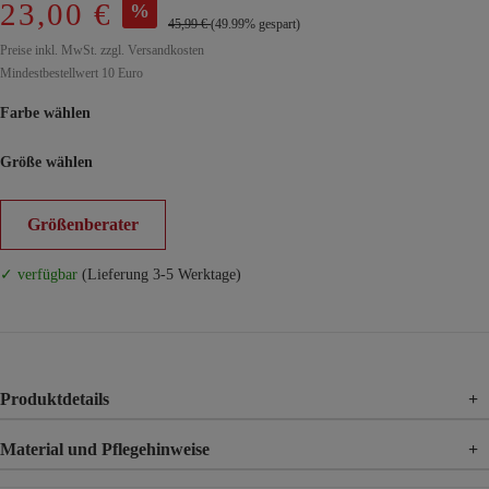
23,00 €
%
45,99 €
(49.99% gespart)
Preise inkl. MwSt. zzgl. Versandkosten
Mindestbestellwert 10 Euro
Farbe wählen
Größe wählen
Größenberater
✓ verfügbar
(Lieferung 3-5 Werktage)
Produktdetails
+
Material und Pflegehinweise
+
Material
55% Leinen, 45% Viskose