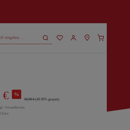
CURVY
SALE
 €
%
39,99 €
(49.99% gespart)
zgl. Versandkosten
0 Euro