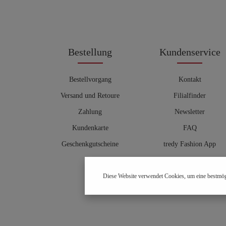
Bestellung
Kundenservice
Bestellvorgang
Kontakt
Versand und Retoure
Filialfinder
Zahlung
Newsletter
Kundenkarte
FAQ
Geschenkgutscheine
tredy Fashion App
Größentabelle
Diese Website verwendet Cookies, um eine bestmög
Hosenberater
OUTLET