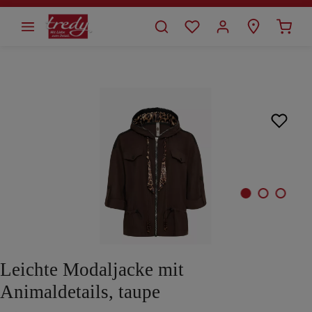
alt springen
Bildergalerie überspringen
Leichte Modaljacke mit
Animaldetails, taupe