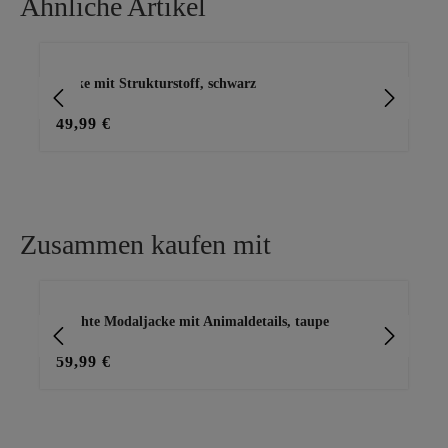
Ähnliche Artikel
Produktgalerie überspringen
Jacke mit Strukturstoff, schwarz
Le
49,99 €
28
Zusammen kaufen mit
Produktgalerie überspringen
Leichte Modaljacke mit Animaldetails, taupe
Le
59,99 €
45