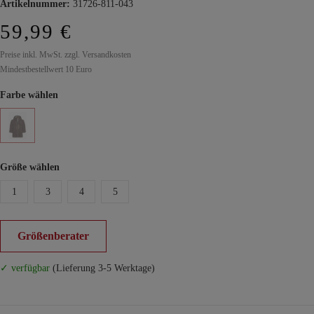
Artikelnummer:
31726-811-043
59,99 €
Preise inkl. MwSt. zzgl. Versandkosten
Mindestbestellwert 10 Euro
Farbe wählen
Größe wählen
1
3
4
5
Größenberater
✓ verfügbar
(Lieferung 3-5 Werktage)