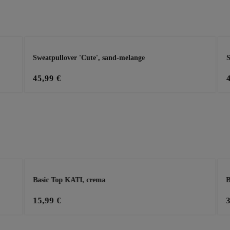
Sweatpullover 'Cute', sand-melange
S
45,99 €
Basic Top KATI, crema
B
15,99 €