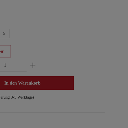
5
er
zahl: Gib den gewünschten Wert ein oder benu
In den Warenkorb
ferung 3-5 Werktage)