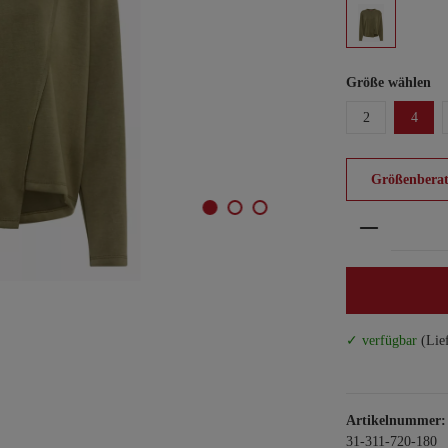
Größe wählen
2
4
Größenberat
Produkt An
✓ verfügbar
(Lie
Artikelnummer:
31-311-720-180