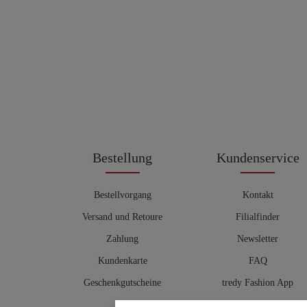
Bestellung
Kundenservice
Bestellvorgang
Kontakt
Versand und Retoure
Filialfinder
Zahlung
Newsletter
Kundenkarte
FAQ
Geschenkgutscheine
tredy Fashion App
Größentabelle