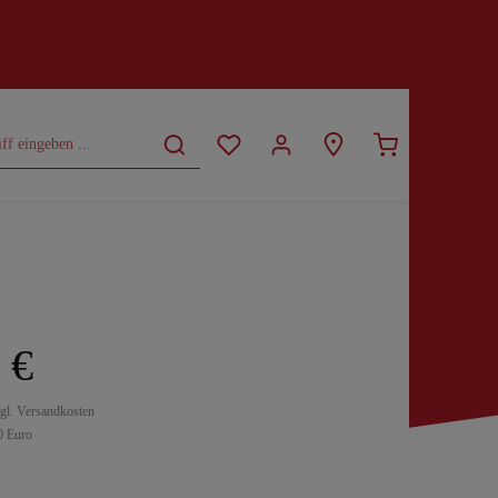
CURVY
SALE
 €
zgl. Versandkosten
0 Euro