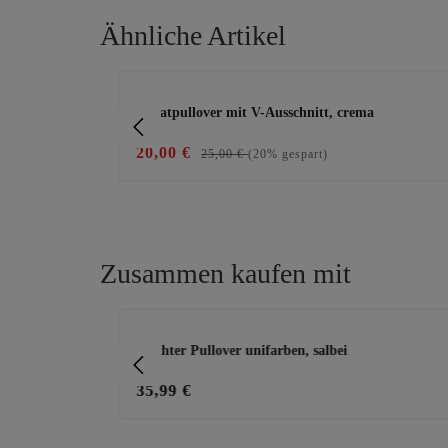
Ähnliche Artikel
Produktgalerie überspringen
Sweatpullover mit V-Ausschnitt, crema
20,00 €
25,00 €
(20% gespart)
Zusammen kaufen mit
Produktgalerie überspringen
z
Leichter Pullover unifarben, salbei
35,99 €