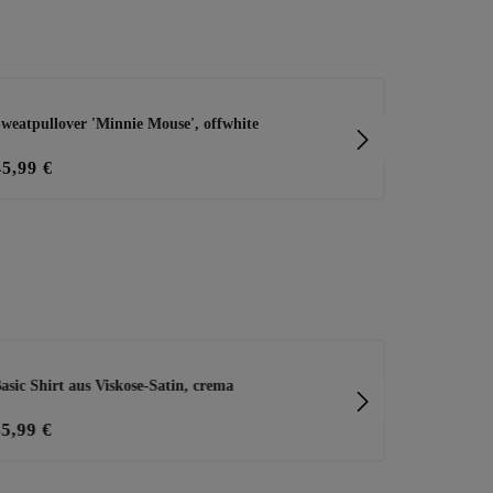
weatpullover 'Minnie Mouse', offwhite
Sweatshirt '
45,99 €
28,00 €
35
asic Shirt aus Viskose-Satin, crema
Joggpants mi
35,99 €
29,99 €