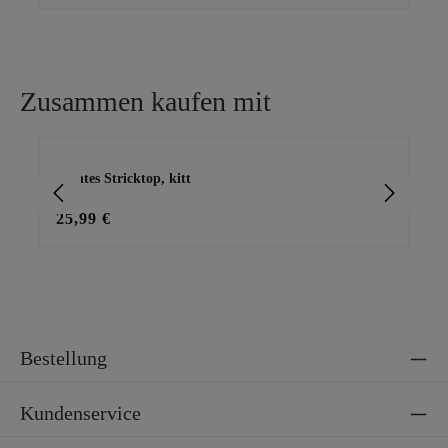
Zusammen kaufen mit
Produktgalerie überspringen
leichtes Stricktop, kitt
Ba
25,99 €
15
Bestellung
Kundenservice