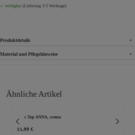
✓ verfügbar
(Lieferung 3-5 Werktage)
Produktdetails
+
Material und Pflegehinweise
+
Material
70% Viskose, 30% Polyamid
Ähnliche Artikel
Produktgalerie überspringen
Basic Top ANNA, crema
Top
Rü
15,99 €
20