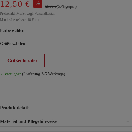
12,50 €
%
25,00 €
(50% gespart)
Preise inkl. MwSt. zzgl. Versandkosten
Mindestbestellwert 10 Euro
Farbe wählen
Größe wählen
Größenberater
✓ verfügbar
(Lieferung 3-5 Werktage)
Produktdetails
+
Material und Pflegehinweise
+
Material
95% Polyester, 5% Elasthan