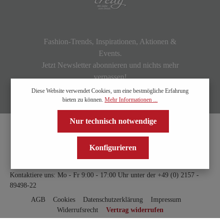
Fashion-Trends, Inspirationen, Aktionen &
Events.
Jetzt Newsletter abonnieren und nichts mehr
verpassen!
Diese Website verwendet Cookies, um eine bestmögliche Erfahrung
bieten zu können.
Mehr Informationen ...
Nur technisch notwendige
Konfigurieren
Kontaktiere uns: Mo - Fr 9:00 - 17:00 Uhr unter der
+49 (0) 2157 -
89498-22
AGB
Cookies
Datenschutzerklärung
Impressum
Widerrufsrecht
Vertrag widerrufen