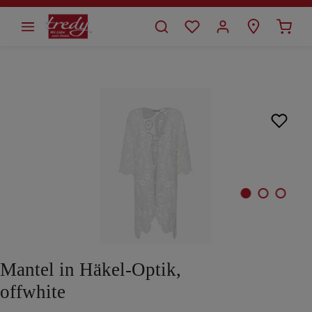
alt springen
Bildergalerie überspringen
Mantel in Häkel-Optik,
offwhite