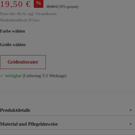
19,50 €
%
39,00 €
(50% gespart)
Preise inkl. MwSt. zzgl. Versandkosten
Mindestbestellwert 10 Euro
Farbe wählen
Größe wählen
Größenberater
✓ verfügbar
(Lieferung 3-5 Werktage)
Produktdetails
+
Material und Pflegehinweise
+
Material
95% Viskose, 5% Elasthan