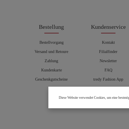
Bestellung
Kundenservice
Bestellvorgang
Kontakt
Versand und Retoure
Filialfinder
Zahlung
Newsletter
Kundenkarte
FAQ
Geschenkgutscheine
tredy Fashion App
Größentabelle
Diese Website verwendet Cookies, um eine bestmög
Hosenberater
OUTLET