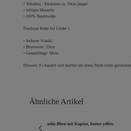
• Vokuhila - Rückseite ca. 18cm länger
• luftiges Musselin
• 100% Baumwolle
Passform Maße bei Größe 1:
• lockerer Schnitt
• Brustweite: 55cm
• Gesamtlänge: 68cm
Hinweis: Es handelt sich hierbei um einen Nicht-tredy-gelabelte
Ähnliche Artikel
Produktgalerie überspringen
m
Musselin-Bluse mit Kapuze, butter yellow