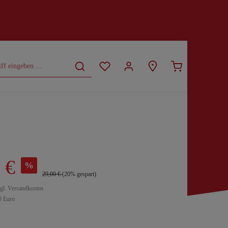
CURVY
SALE
 €
%
29,00 €
(20% gespart)
zgl. Versandkosten
0 Euro