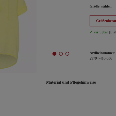
Größe wählen
Größenberat
✓ verfügbar
(Lie
Artikelnummer:
29794-410-536
Material und Pflegehinweise