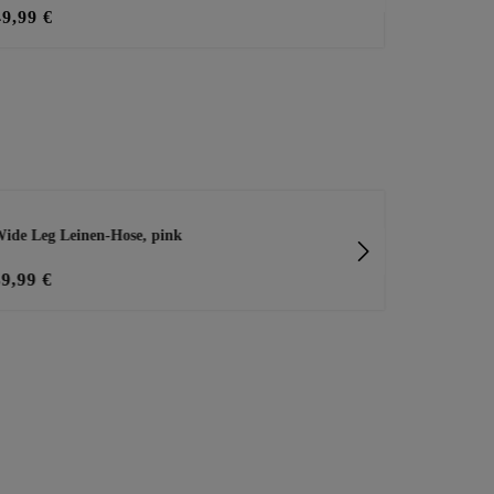
49,99 €
18,00 €
35
ide Leg Leinen-Hose, pink
Strickjacke 
39,99 €
59,99 €