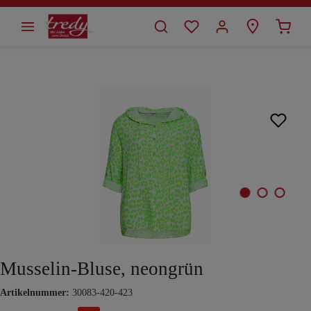
alt springen
Bildergalerie überspringen
Musselin-Bluse, neongrün
Artikelnummer:
30083-420-423