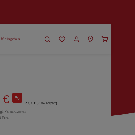
CURVY
SALE
 €
%
29,00 €
(20% gespart)
zgl. Versandkosten
0 Euro