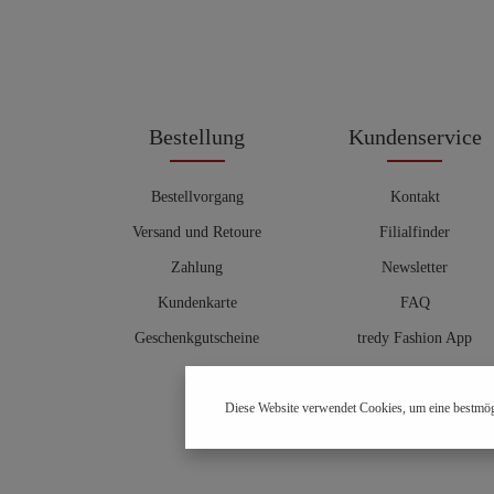
Bestellung
Kundenservice
Bestellvorgang
Kontakt
Versand und Retoure
Filialfinder
Zahlung
Newsletter
Kundenkarte
FAQ
Geschenkgutscheine
tredy Fashion App
Größentabelle
Diese Website verwendet Cookies, um eine bestmög
Hosenberater
OUTLET