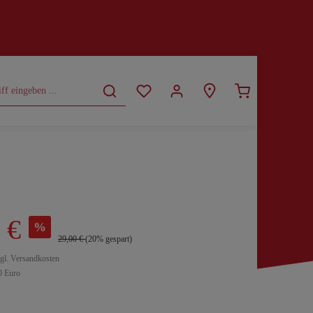
CURVY
SALE
 €
%
29,00 €
(20% gespart)
zgl. Versandkosten
0 Euro