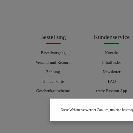
Bestellung
Kundenservice
Bestellvorgang
Kontakt
Versand und Retoure
Filialfinder
Zahlung
Newsletter
Kundenkarte
FAQ
Geschenkgutscheine
tredy Fashion App
Größentabelle
Diese Website verwendet Cookies, um eine bestmög
Hosenberater
OUTLET