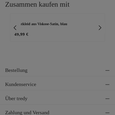
Zusammen kaufen mit
Produktgalerie überspringen
Printkleid aus Viskose-Satin, blau
Ba
49,99 €
15
Bestellung
Kundenservice
Über tredy
Zahlung und Versand