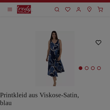
alt springen
Bildergalerie überspringen
Printkleid aus Viskose-Satin,
blau