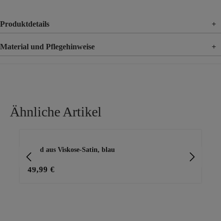
Produktdetails
+
Material und Pflegehinweise
+
Material
100% Viskose
Ähnliche Artikel
Produktgalerie überspringen
Kleid aus Viskose-Satin, blau
Kle
49,99 €
49