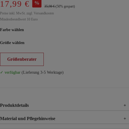
17,99 €
%
35,98 €
(50% gespart)
Preise inkl. MwSt. zzgl. Versandkosten
Mindestbestellwert 10 Euro
Farbe wählen
Größe wählen
Größenberater
✓ verfügbar
(Lieferung 3-5 Werktage)
Produktdetails
+
Material und Pflegehinweise
+
Material
95% Viskose, 5% Elasthan