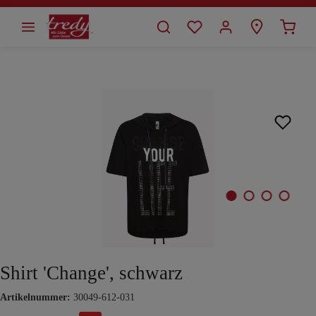
alt springen
Bildergalerie überspringen
Shirt 'Change', schwarz
Artikelnummer:
30049-612-031