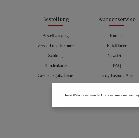
Bestellung
Kundenservice
Bestellvorgang
Kontakt
Versand und Retoure
Filialfinder
Zahlung
Newsletter
Kundenkarte
FAQ
Geschenkgutscheine
tredy Fashion App
Größentabelle
Diese Website verwendet Cookies, um eine bestmög
Hosenberater
OUTLET