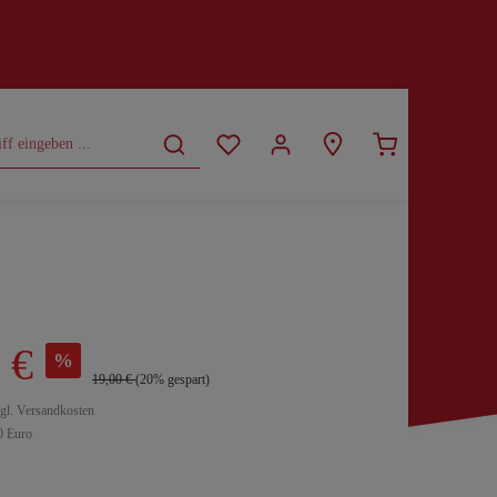
CURVY
SALE
 €
%
19,00 €
(20% gespart)
zgl. Versandkosten
0 Euro