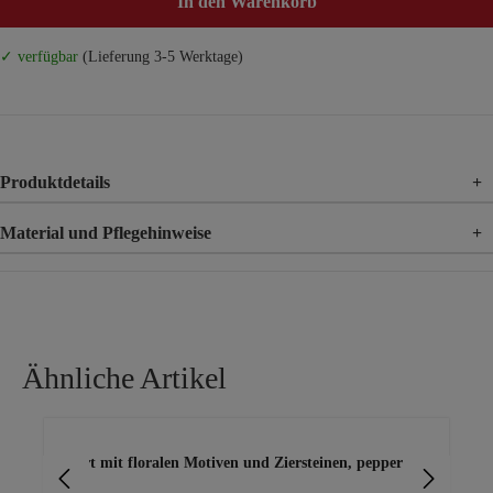
In den Warenkorb
✓ verfügbar
(Lieferung 3-5 Werktage)
Produktdetails
+
Material und Pflegehinweise
+
Material
95% Polyester, 5% Elasthan
Ähnliche Artikel
Produktgalerie überspringen
Shirt mit floralen Motiven und Ziersteinen, pepper
Shi