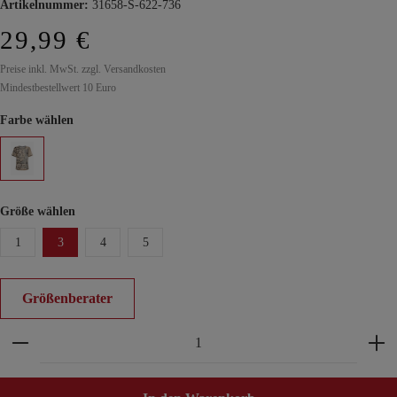
Artikelnummer:
31658-S-622-736
29,99 €
Preise inkl. MwSt. zzgl. Versandkosten
Mindestbestellwert 10 Euro
Farbe wählen
Größe wählen
1
3
4
5
Größenberater
Produkt Anzahl: Gib den gewünschten Wert ein ode