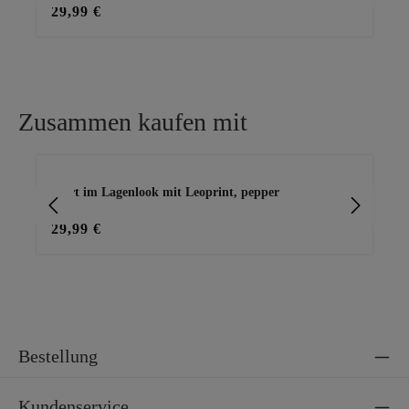
29,99 €
29
Zusammen kaufen mit
Produktgalerie überspringen
Shirt im Lagenlook mit Leoprint, pepper
Ba
29,99 €
15
Bestellung
Kundenservice