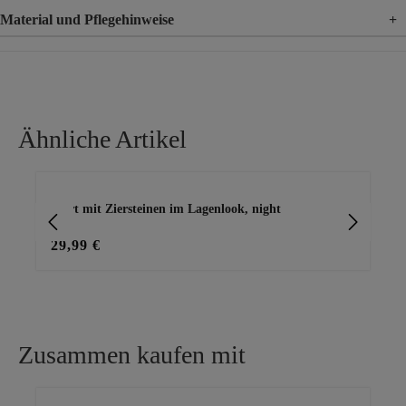
Material und Pflegehinweise
+
Material
100% Baumwolle
Ähnliche Artikel
Produktgalerie überspringen
arz
Shirt mit Ziersteinen im Lagenlook, night
T-S
29,99 €
29
Zusammen kaufen mit
Produktgalerie überspringen