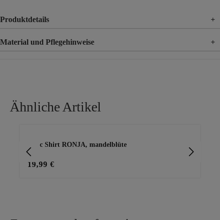
Produktdetails
+
Material und Pflegehinweise
+
Material
100% Baumwolle
Ähnliche Artikel
Produktgalerie überspringen
Basic Shirt RONJA, mandelblüte
Ba
ma
19,99 €
19