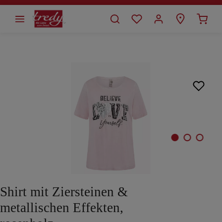
alt springen
Bildergalerie überspringen
Shirt mit Ziersteinen &
metallischen Effekten,