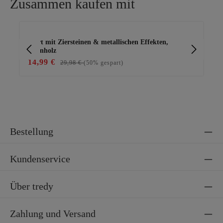
Zusammen kaufen mit
Produktgalerie überspringen
Shirt mit Ziersteinen & metallischen Effekten,
Ba
rosenholz
14,99 €
15
29,98 €
(50% gespart)
Bestellung
Kundenservice
Über tredy
Zahlung und Versand