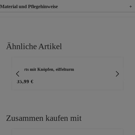
Material und Pflegehinweise
+
Material
92% Baumwolle, 8% Elasthan
Material 2
100% Polyester
Ähnliche Artikel
Produktgalerie überspringen
Shorts mit Knöpfen, eiffelturm
Ko
35,99 €
25
Zusammen kaufen mit
Produktgalerie überspringen