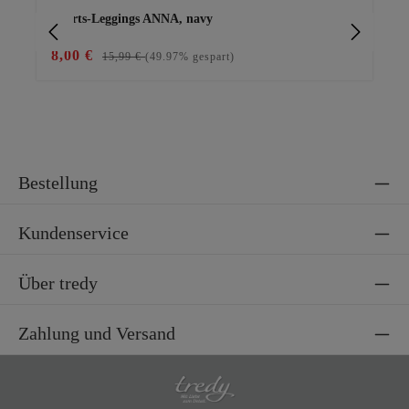
Shorts-Leggings ANNA, navy
Ba
8,00 €
15
15,99 €
(49.97% gespart)
Bestellung
Kundenservice
Über tredy
Zahlung und Versand