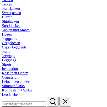
Jacken
Jeansjacken
Sweatjacken
Blazer
Shirtjacken
Strickjacken
Jacken und Mäntel
Hosen
Joggpants
Cargohosen
Capri-Joggpants
Jeans
Jeggings
Leggings
Shorts
Inspiration
Rosa trifft Denim
Grüngefühl
Leinen neu entdeckt
Summer Darks
Kontraste mit Spitze
Leo-Liebe