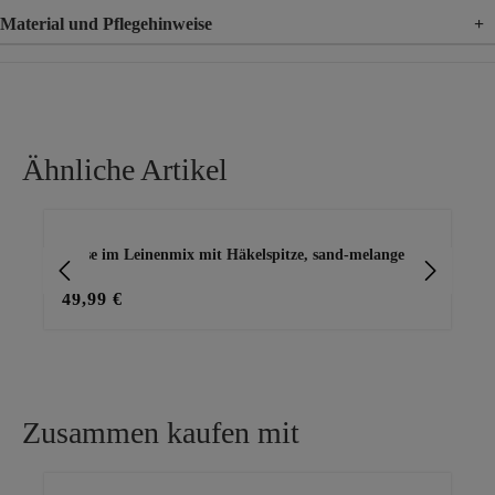
Material und Pflegehinweise
+
Material
100% Viskose
Ähnliche Artikel
Produktgalerie überspringen
Bluse im Leinenmix mit Häkelspitze, sand-melange
Blu
49,99 €
45
Zusammen kaufen mit
Produktgalerie überspringen