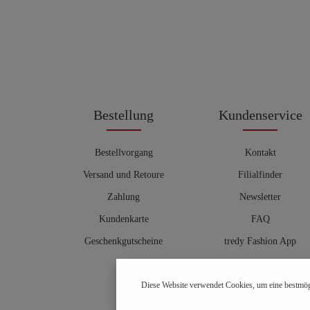
Bestellung
Kundenservice
Bestellvorgang
Kontakt
Versand und Retoure
Filialfinder
Zahlung
Newsletter
Kundenkarte
FAQ
Geschenkgutscheine
tredy Fashion App
Größentabelle
Diese Website verwendet Cookies, um eine bestmög
Hosenberater
OUTLET