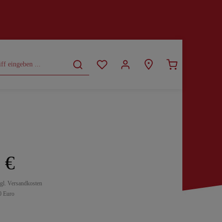
CURVY
SALE
 €
zgl. Versandkosten
0 Euro