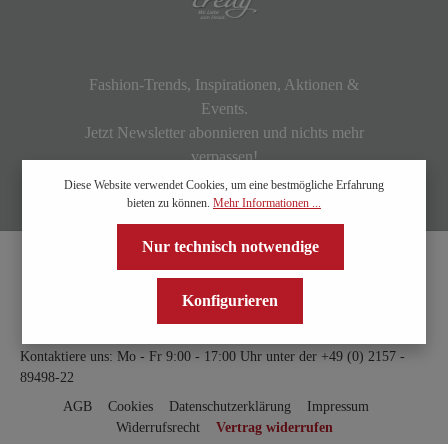
Fashion-Trends, Inspirationen, Aktionen &
Events.
Jetzt Newsletter abonnieren und nichts mehr
verpassen!
Diese Website verwendet Cookies, um eine bestmögliche Erfahrung
bieten zu können.
Mehr Informationen ...
Nur technisch notwendige
Konfigurieren
Kontaktiere uns: Mo - Fr 9:00 - 17:00 Uhr unter der
+49 (0) 2157 -
89498-22
AGB
Cookies
Datenschutzerklärung
Impressum
Widerrufsrecht
Vertrag widerrufen