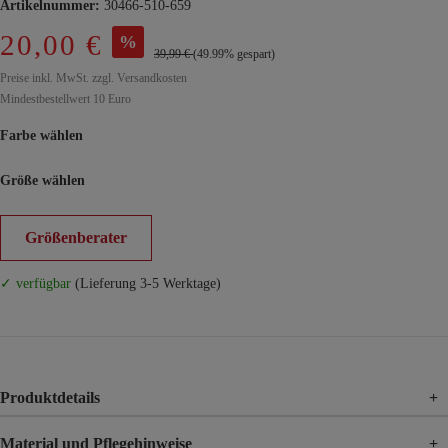
Artikelnummer:
30466-510-659
20,00 €
%
39,99 €
(49.99% gespart)
Preise inkl. MwSt. zzgl. Versandkosten
Mindestbestellwert 10 Euro
Farbe wählen
Größe wählen
Größenberater
✓ verfügbar
(Lieferung 3-5 Werktage)
Produktdetails
+
Material und Pflegehinweise
+