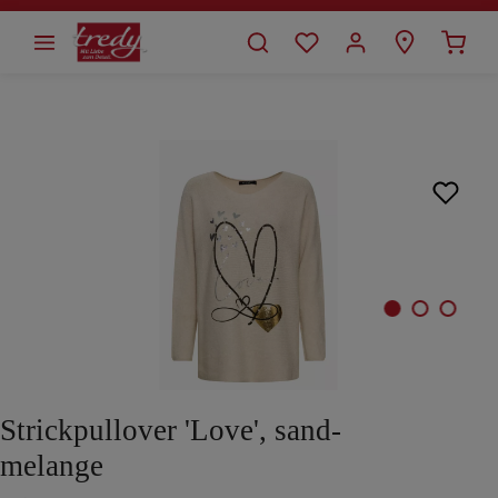
alt springen
Bildergalerie überspringen
Strickpullover 'Love', sand-
melange