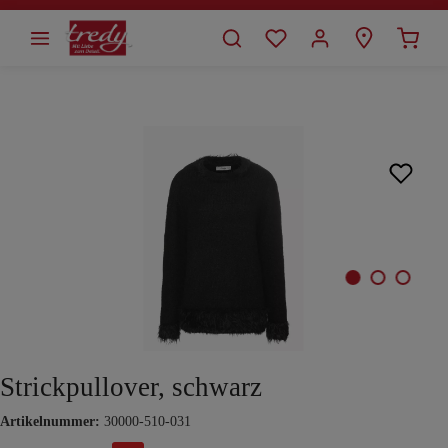
alt springen
Bildergalerie überspringen
Strickpullover, schwarz
Artikelnummer:
30000-510-031