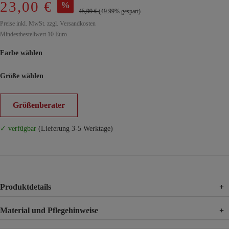
23,00 €
%
45,99 €
(49.99% gespart)
Preise inkl. MwSt. zzgl. Versandkosten
Mindestbestellwert 10 Euro
Farbe wählen
Größe wählen
Größenberater
✓ verfügbar
(Lieferung 3-5 Werktage)
Produktdetails
+
Material und Pflegehinweise
+
Materia
48% Polyester, 24% Polyacryl, 19% Nylon, 8% Wolle, 1%