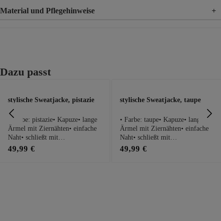
Material und Pflegehinweise
+
Material
49% Polyester, 44% Viskose, 7% Elasthan
Produktgalerie überspringen
Dazu passt
stylische Sweatjacke, pistazie
stylische Sweatjacke, taupe
• Farbe: pistazie• Kapuze• lange
• Farbe: taupe• Kapuze• lange
Ärmel mit Ziernähten• einfache
Ärmel mit Ziernähten• einfache
Naht• schließt mit
Naht• schließt mit
Reißverschluss• Saum durch
Reißverschluss• Saum durch
49,99 €
49,99 €
Tunnelzug regulierbarPassform
Tunnelzug regulierbarPassform
Maße bei Größe 1:• locker
Maße bei Größe 1:• locker
geschnitten• Brustweite: 50cm•
geschnitten• Brustweite: 52cm•
Gesamtlänge: 62cmHinweis: Es
Gesamtlänge: 63cmHinweis: Es
handelt sich hierbei um einen
handelt sich hierbei um einen
Nicht-tredy-gelabelten Zukauf.
Nicht-tredy-gelabelten Zukauf.