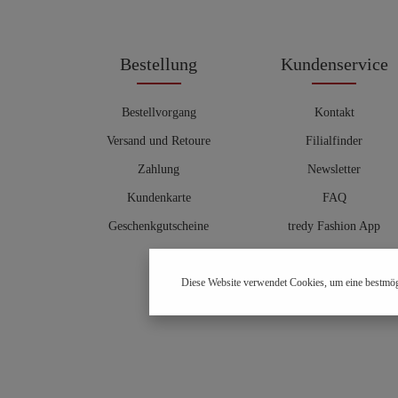
Bestellung
Kundenservice
Bestellvorgang
Kontakt
Versand und Retoure
Filialfinder
Zahlung
Newsletter
Kundenkarte
FAQ
Geschenkgutscheine
tredy Fashion App
Größentabelle
Diese Website verwendet Cookies, um eine bestmög
Hosenberater
OUTLET