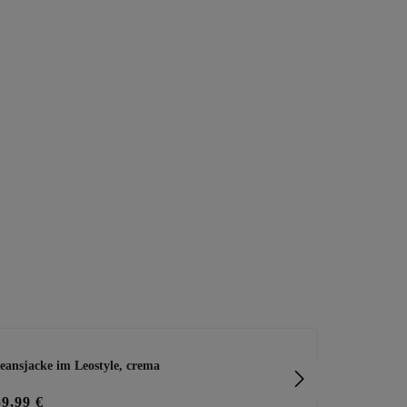
eansjacke im Leostyle, crema
Lässige Spit
59,99 €
59,99 €