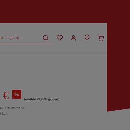
CURVY
SALE
 €
%
59,99 €
(49.99% gespart)
zgl. Versandkosten
0 Euro