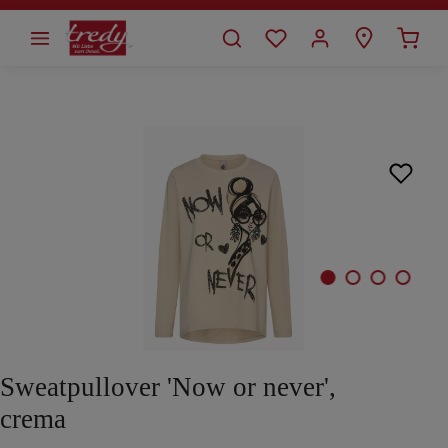
alt springen
Bildergalerie überspringen
Sweatpullover 'Now or never',
crema