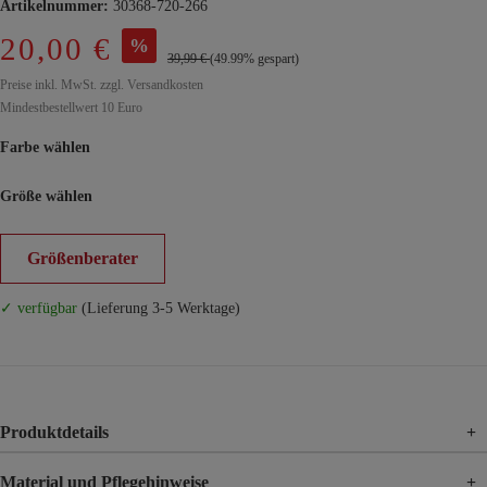
Artikelnummer:
30368-720-266
20,00 €
%
39,99 €
(49.99% gespart)
Preise inkl. MwSt. zzgl. Versandkosten
Mindestbestellwert 10 Euro
Farbe wählen
Größe wählen
Größenberater
✓ verfügbar
(Lieferung 3-5 Werktage)
Produktdetails
+
Material und Pflegehinweise
+