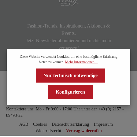
Fashion-Trends, Inspirationen, Aktionen &
Events.
Jetzt Newsletter abonnieren und nichts mehr
verpassen!
Diese Website verwendet Cookies, um eine bestmögliche Erfahrung
bieten zu können.
Mehr Informationen ...
Nur technisch notwendige
Konfigurieren
Kontaktiere uns: Mo - Fr 9:00 - 17:00 Uhr unter der
+49 (0) 2157 -
89498-22
AGB
Cookies
Datenschutzerklärung
Impressum
Widerrufsrecht
Vertrag widerrufen