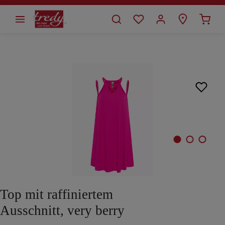
alt springen
Bildergalerie überspringen
Top mit raffiniertem
Ausschnitt, very berry