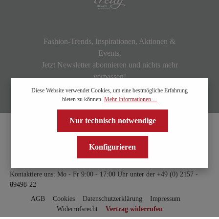
Fashion-Trends, Inspirationen, Aktionen &
Events.
Jetzt Newsletter abonnieren und nichts mehr
verpassen!
Diese Website verwendet Cookies, um eine bestmögliche Erfahrung
bieten zu können.
Mehr Informationen ...
Nur technisch notwendige
Konfigurieren
Kontaktiere uns: Mo - Fr 9:00 - 17:00 Uhr unter der
+49 (0) 2157 -
89498-22
AGB
Cookies
Datenschutzerklärung
Impressum
Widerrufsrecht
Vertrag widerrufen