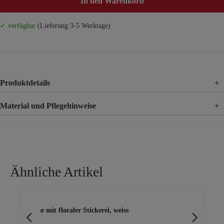
In den Warenkorb
✓ verfügbar
(Lieferung 3-5 Werktage)
Produktdetails
+
Material und Pflegehinweise
+
Material
80% Baumwolle, 20% Polyamid
Ähnliche Artikel
Produktgalerie überspringen
Bluse mit floraler Stickerei, weiss
Blu