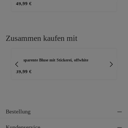
49,99 €
49
Zusammen kaufen mit
Produktgalerie überspringen
transparente Bluse mit Stickerei, offwhite
Vi
39,99 €
29
Bestellung
Kundenservice