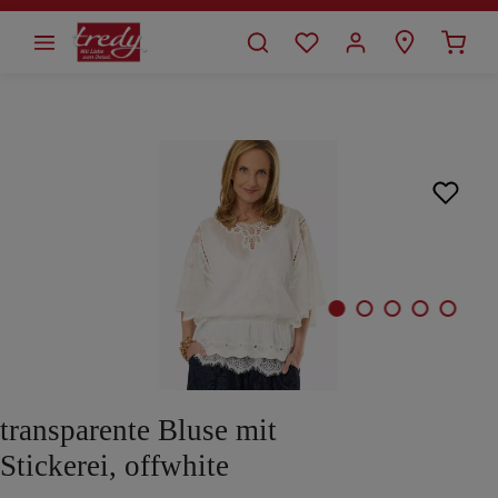
alt springen
Bildergalerie überspringen
transparente Bluse mit
Stickerei, offwhite