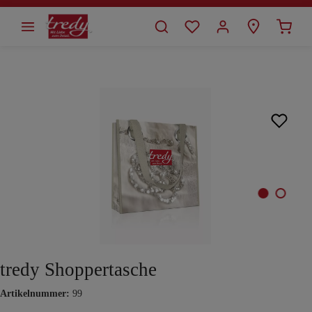
alt springen
Bildergalerie überspringen
tredy Shoppertasche
Artikelnummer:
99