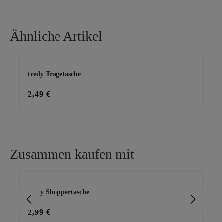
Ähnliche Artikel
Produktgalerie überspringen
tredy Tragetasche
2,49 €
Zusammen kaufen mit
Produktgalerie überspringen
tredy Shoppertasche
Shi
2,99 €
29