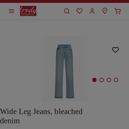
alt springen
Bildergalerie überspringen
Wide Leg Jeans, bleached
denim