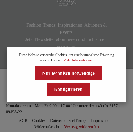
Fashion-Trends, Inspirationen, Aktionen &
Events.
Jetzt Newsletter abonnieren und nichts mehr
verpassen!
Diese Website verwendet Cookies, um eine bestmögliche Erfahrung
bieten zu können.
Mehr Informationen ...
Nur technisch notwendige
Konfigurieren
Kontaktiere uns: Mo - Fr 9:00 - 17:00 Uhr unter der
+49 (0) 2157 -
89498-22
AGB
Cookies
Datenschutzerklärung
Impressum
Widerrufsrecht
Vertrag widerrufen