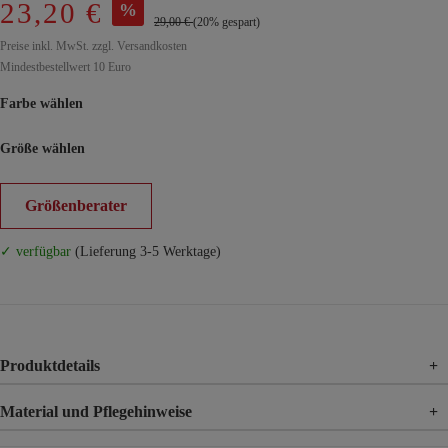
23,20 €
%
29,00 €
(20% gespart)
Preise inkl. MwSt. zzgl. Versandkosten
Mindestbestellwert 10 Euro
Farbe wählen
Größe wählen
Größenberater
✓ verfügbar
(Lieferung 3-5 Werktage)
Produktdetails
+
Material und Pflegehinweise
+
Material
98% Baumwolle, 2% Elasthan