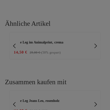
Ähnliche Artikel
Produktgalerie überspringen
Wide Leg im Animalprint, crema
Wi
14,50 €
23
29,00 €
(50% gespart)
Zusammen kaufen mit
Produktgalerie überspringen
Wide Leg Jeans Leo, rosenholz
Jea