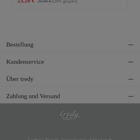
23,20 €
69
29,00 €
(20% gespart)
Bestellung
Kundenservice
Über tredy
Zahlung und Versand