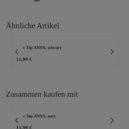
Ähnliche Artikel
Produktgalerie überspringen
Basic Top ANNA, schwarz
Ba
15,99 €
15
Zusammen kaufen mit
Produktgalerie überspringen
Basic Top ANNA, navy
lei
15,99 €
25