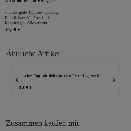
Musselinbluse mit Print, gelb
• Farbe: gelb• Kapuze• halblange
Knopfleiste• 3/4 Ärmel mit
Knopfriegel• Alloverprint•
Rückseite ca. 14cm länger•
39,99 €
100% BaumwollePassform Maße
bei Größe 1:• Schnitt: locker
fließend• Brustweite: 53cm•
Gesamtlänge: 69cmHinweis: Es
Ähnliche Artikel
handelt sich hierbei um einen
Nicht-tredy-gelabelten Zukauf.
Produktgalerie überspringen
stylisches Top mit dekorativem Lettering, weiß
Bas
25,99 €
15
Zusammen kaufen mit