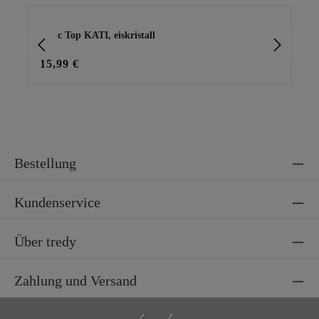
Produktgalerie überspringen
Basic Top KATI, eiskristall
Blu
15,99 €
45
Bestellung
Kundenservice
Über tredy
Zahlung und Versand