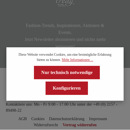
Fashion-Trends, Inspirationen, Aktionen &
Events.
Jetzt Newsletter abonnieren und nichts mehr
verpassen!
Diese Website verwendet Cookies, um eine bestmögliche Erfahrung
bieten zu können.
Mehr Informationen ...
Nur technisch notwendige
Konfigurieren
Kontaktiere uns: Mo - Fr 9:00 - 17:00 Uhr unter der
+49 (0) 2157 -
89498-22
AGB
Cookies
Datenschutzerklärung
Impressum
Widerrufsrecht
Vertrag widerrufen