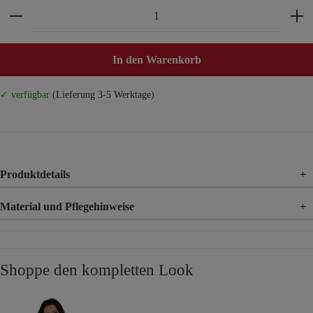
Produkt Anzahl: Gib den gewünschten Wert ein ode
In den Warenkorb
✓ verfügbar
(Lieferung 3-5 Werktage)
Produktdetails
+
Material und Pflegehinweise
+
Material
95% Viskose, 5% Elasthan
Material 2
100% Viskose
Shoppe den kompletten Look