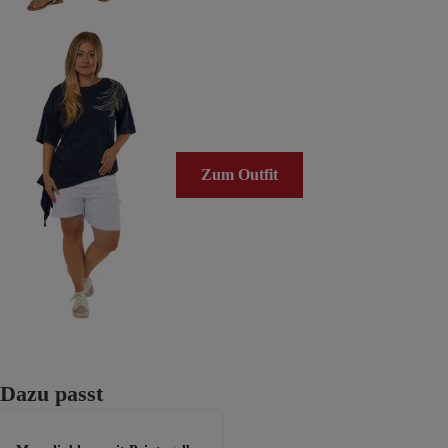
Zum Outfit
Produktgalerie überspringen
Dazu passt