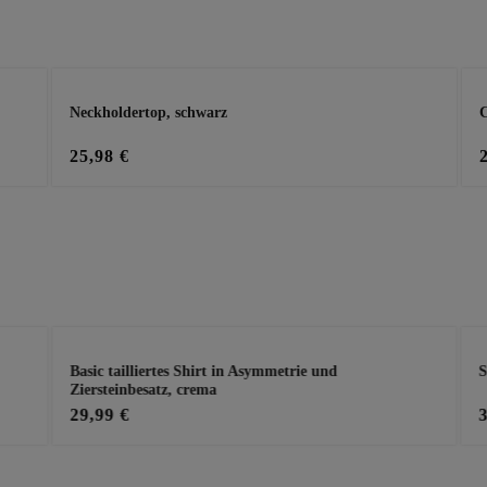
i um einen
ten Zukauf.
Neckholdertop, schwarz
C
25,98 €
Basic tailliertes Shirt in Asymmetrie und
S
Ziersteinbesatz, crema
29,99 €