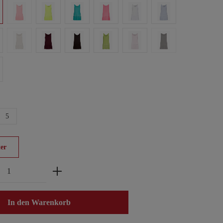
5
er
zahl: Gib den gewünschten Wert ein oder benu
In den Warenkorb