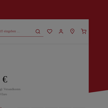
CURVY
SALE
 €
zgl. Versandkosten
0 Euro