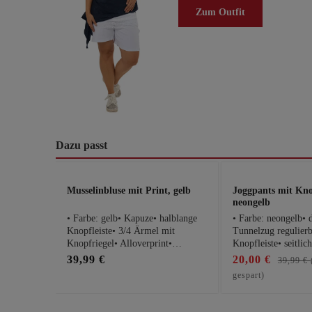
Zum Outfit
Dazu passt
Produktgalerie überspringen
Musselinbluse mit Print, gelb
Joggpants mit Knop
neongelb
• Farbe: gelb• Kapuze• halblange
• Farbe: neongelb• 
Knopfleiste• 3/4 Ärmel mit
Tunnelzug regulier
Knopfriegel• Alloverprint•
Knopfleiste• seitlic
Rückseite ca. 14cm länger• 100%
Eingrifftaschen• Ge
39,99 €
20,00 €
39,99 €
BaumwollePassform Maße bei
crashed OptikPassf
gespart)
Größe 1:• Schnitt: locker fließend•
Größe 1:• Schnitt: l
Brustweite: 53cm• Gesamtlänge:
Stretch• Bundweite
69cmHinweis: Es handelt sich
Innenbeinlänge: 68