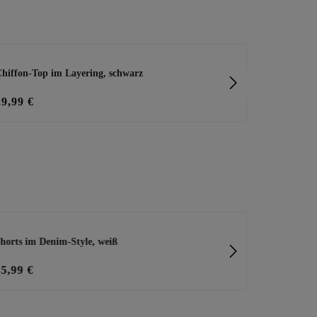
hiffon-Top im Layering, schwarz
Zipfeliges T
29,99 €
29,99 €
horts im Denim-Style, weiß
Sweatpullove
35,99 €
39,99 €