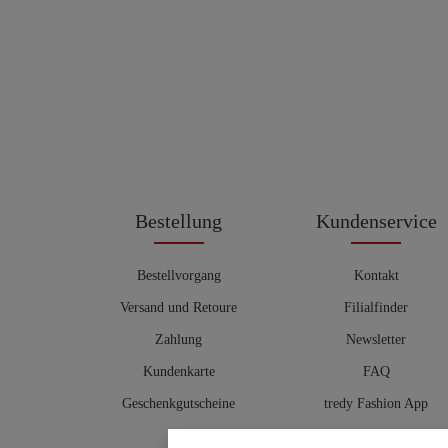
Bestellung
Kundenservice
Bestellvorgang
Kontakt
Versand und Retoure
Filialfinder
Zahlung
Newsletter
Kundenkarte
FAQ
Geschenkgutscheine
tredy Fashion App
Größentabelle