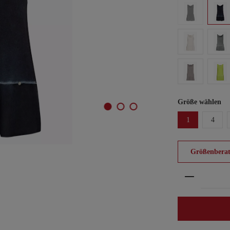
Größe wählen
1
4
Größenberat
Produkt An