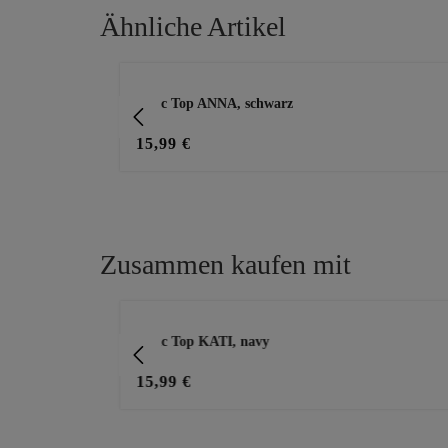
hierbei um einen Nicht-tredy-
handelt sich hierbe
Ähnliche Artikel
gelabelten Zukauf.
Nicht-tredy-gelabel
Produktgalerie überspringen
le, schwarz
Basic Top ANNA, schwarz
15,99 €
Zusammen kaufen mit
Produktgalerie überspringen
Basic Top KATI, navy
15,99 €