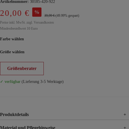
Artikelnummer:
30185-420-922
20,00 €
%
39,99 €
(49.99% gespart)
Preise inkl. MwSt. zzgl. Versandkosten
Mindestbestellwert 10 Euro
Farbe wählen
Größe wählen
Größenberater
✓ verfügbar
(Lieferung 3-5 Werktage)
Produktdetails
+
Material und Pflegehinweise
+