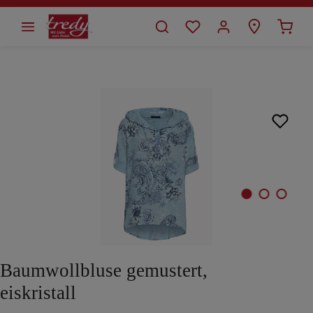
alt springen
Bildergalerie überspringen
Baumwollbluse gemustert,
eiskristall