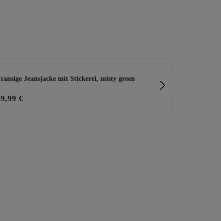
ransige Jeansjacke mit Stickerei, misty green
Basic Top A
49,99 €
15,99 €