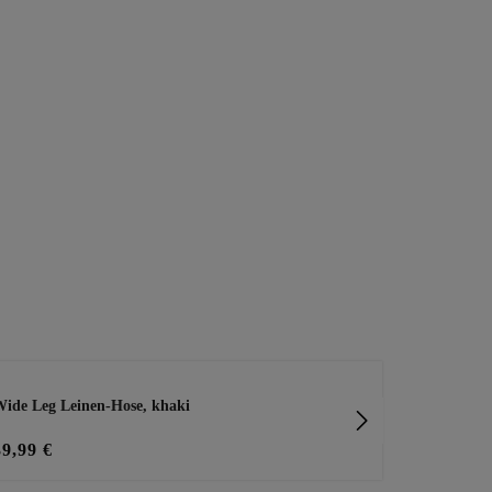
ide Leg Leinen-Hose, khaki
bestickte Wi
39,99 €
23,20 €
29