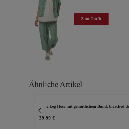
Zum Outfit
Ähnliche Artikel
Produktgalerie überspringen
 khaki
Wide Leg Hose mit gemütlichem Bund, bleached d
39,99 €