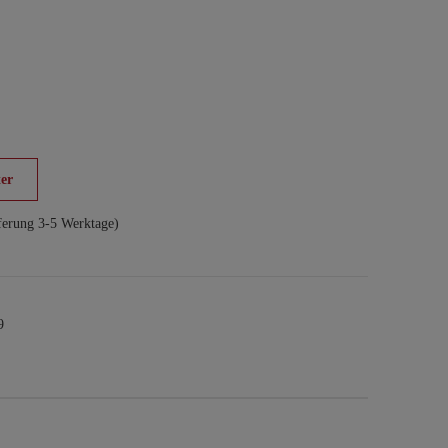
er
ferung 3-5 Werktage)
9