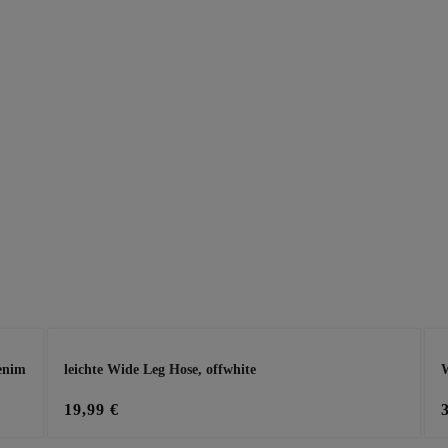
enim
leichte Wide Leg Hose, offwhite
W
19,99 €