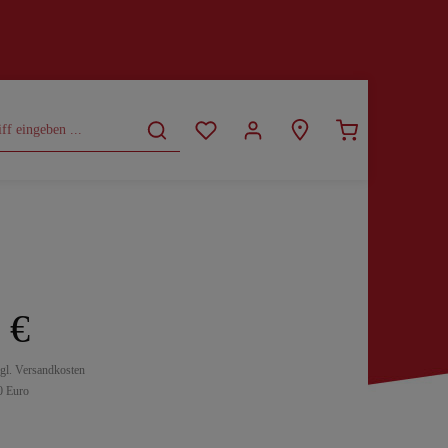
CURVY
SALE
 €
zgl. Versandkosten
0 Euro