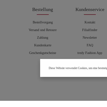
Bestellung
Kundenservice
Bestellvorgang
Kontakt
Versand und Retoure
Filialfinder
Zahlung
Newsletter
Kundenkarte
FAQ
Geschenkgutscheine
tredy Fashion App
Größentabelle
Diese Website verwendet Cookies, um eine bestmög
Hosenberater
OUTLET