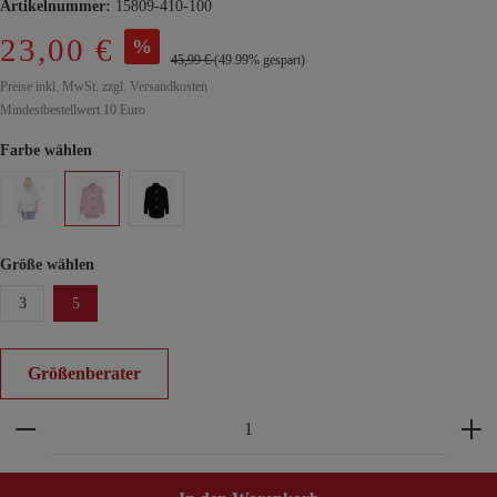
Artikelnummer:
15809-410-100
23,00 €
%
45,99 €
(49.99% gespart)
Preise inkl. MwSt. zzgl. Versandkosten
Mindestbestellwert 10 Euro
Farbe wählen
Größe wählen
3
5
Größenberater
Produkt Anzahl: Gib den gewünschten Wert ein ode