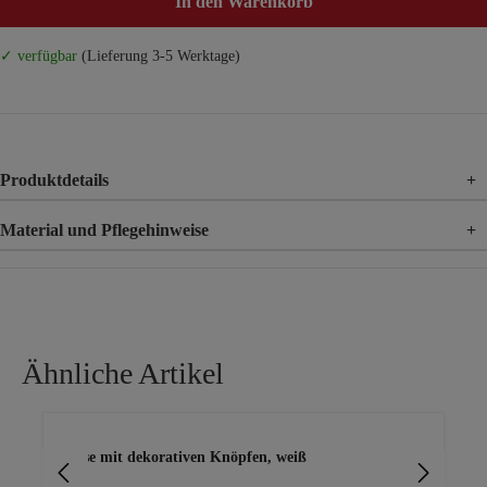
In den Warenkorb
✓ verfügbar
(Lieferung 3-5 Werktage)
Produktdetails
+
Material und Pflegehinweise
+
Material
100% Baumwolle
Ähnliche Artikel
Produktgalerie überspringen
Bluse mit dekorativen Knöpfen, weiß
Blu