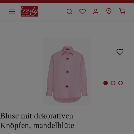
alt springen
Bildergalerie überspringen
Bluse mit dekorativen
Knöpfen, mandelblüte