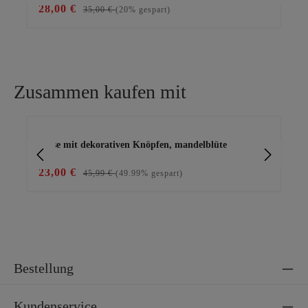
28,00 €
49
35,00 €
(20% gespart)
Zusammen kaufen mit
Produktgalerie überspringen
Bluse mit dekorativen Knöpfen, mandelblüte
Le
23,00 €
39
45,99 €
(49.99% gespart)
Bestellung
Kundenservice