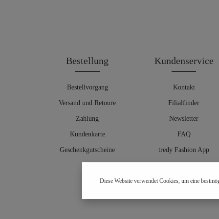
Bestellung
Kundenservice
Bestellvorgang
Kontakt
Versand und Retoure
Filialfinder
Zahlung
Newsletter
Kundenkarte
FAQ
Geschenkgutscheine
tredy Fashion App
Größentabelle
Diese Website verwendet Cookies, um eine bestmög
Hosenberater
OUTLET