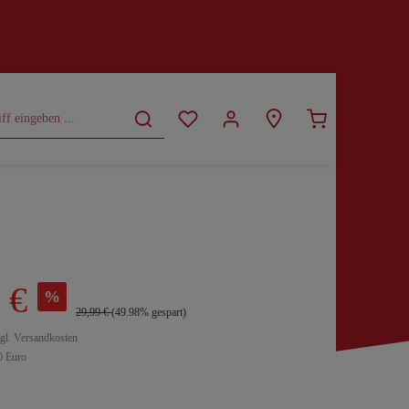
CURVY
SALE
 €
%
29,99 €
(49.98% gespart)
zgl. Versandkosten
0 Euro