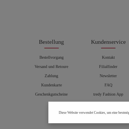
Bestellung
Kundenservice
Bestellvorgang
Kontakt
Versand und Retoure
Filialfinder
Zahlung
Newsletter
Kundenkarte
FAQ
Geschenkgutscheine
tredy Fashion App
Größentabelle
Diese Website verwendet Cookies, um eine bestmög
Hosenberater
OUTLET