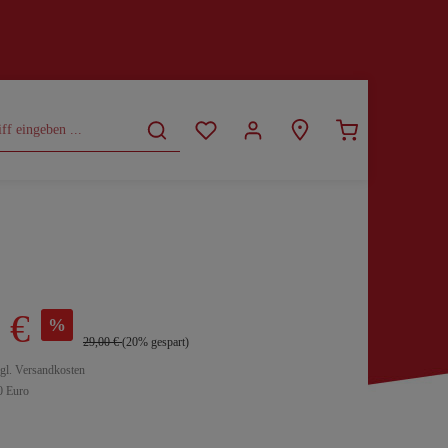
CURVY
SALE
 €
%
29,00 €
(20% gespart)
zgl. Versandkosten
0 Euro